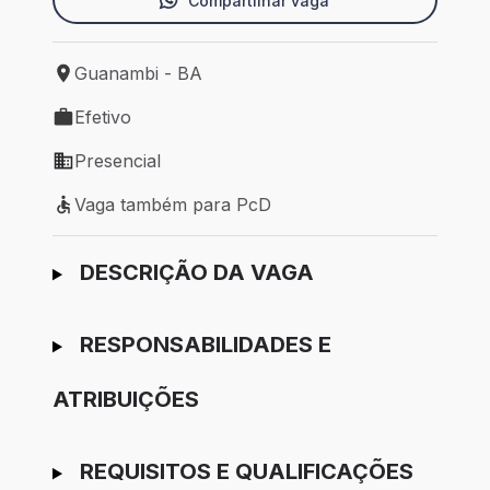
Compartilhar vaga
Guanambi - BA
Local de trabalho: Guanambi - BA
Efetivo
Tipo de vaga: Efetivo
Presencial
Modelo de trabalho: Presencial
Vaga também para PcD
Vaga também para PcD
Ir para candidatura
DESCRIÇÃO DA VAGA
RESPONSABILIDADES E
ATRIBUIÇÕES
REQUISITOS E QUALIFICAÇÕES